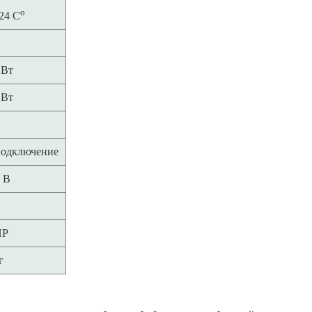
о
+24 C
 Вт
 Вт
подключение
 В
НР
г