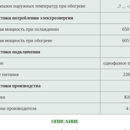
апазон наружных температур при обогреве
-7 ... 
тики потребления электроэнергии
ая мощность при охлаждении
650
ая мощность при обогреве
605
стики подключения
ие
однофазное 
 питания
220
тики производства
рки
К
тии производителя
4 
ОПИСАНИЕ