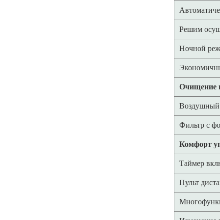
Автоматиче
Решим осу
Ночной ре
Экономичн
Очищение 
Воздушный 
Фильтр с ф
Комфорт у
Таймер вкл
Пульт дист
Многофункц