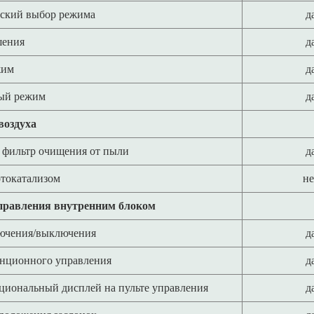
ский выбор режима
д
шения
д
жим
д
ый режим
д
воздуха
фильтр очищения от пыли
д
отокатализом
не
правления внутренним блоком
ючения/выключения
д
анционного управления
д
иональный дисплей на пульте управления
д