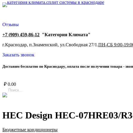
Отзывы
+7 (909) 459-86-12
"Категория Климата"
г.Краснодар, п.Знаменский, ул.Свободная 27/1.
ПН-СБ 9:00-19:0
Заказать звонок
Д
о
с
т
а
в
и
м
б
е
с
п
л
а
т
н
о
п
о
К
р
а
с
н
о
д
а
р
у
,
о
п
л
а
т
а
п
о
с
л
е
п
о
л
у
ч
е
н
и
я
т
о
в
а
р
а
-
з
в
о
н
₽
0.00
HEC Design HEC-07HRE03/R
Бюджетные кондиционеры