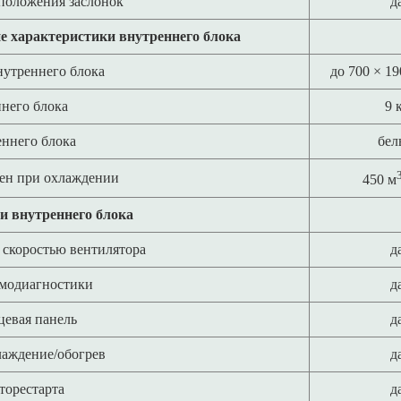
положения заслонок
д
е характеристики внутреннего блока
нутреннего блока
до 700 × 19
него блока
9 
еннего блока
бел
ен при охлаждении
450 м
и внутреннего блока
 скоростью вентилятора
д
модиагностики
д
цевая панель
д
лаждение/обогрев
д
торестарта
д