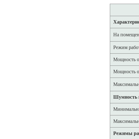
Характерис
На помеще
Режим рабо
Мощность о
Мощность о
Максимальн
Шумность в
Минимальны
Максимальн
Режимы ра