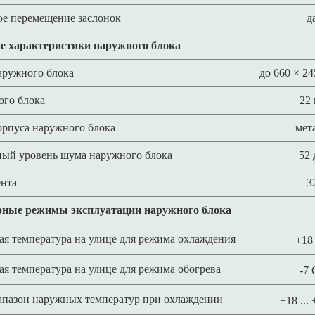
е перемещение заслонок
д
е характеристики наружного блока
аружного блока
до 660 × 24
ого блока
22 
орпуса наружного блока
мет
ый уровень шума наружного блока
52 
ента
3
рные режимы эксплуатации наружного блока
я температура на улице для режима охлаждения
+18
я температура на улице для режима обогрева
-7 
апазон наружных температур при охлаждении
+18 ...