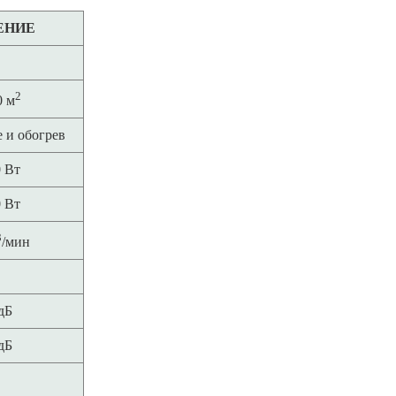
ЕНИЕ
2
0 м
 и обогрев
 Вт
 Вт
3
/мин
дБ
дБ