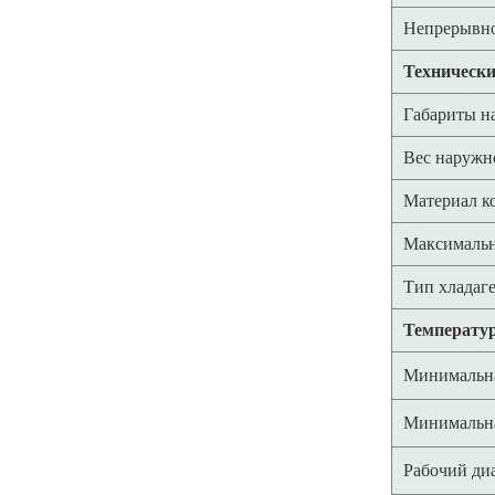
Непрерывно
Технически
Габариты н
Вес наружн
Материал к
Максимальн
Тип хладаг
Температу
Минимальна
Минимальна
Рабочий ди