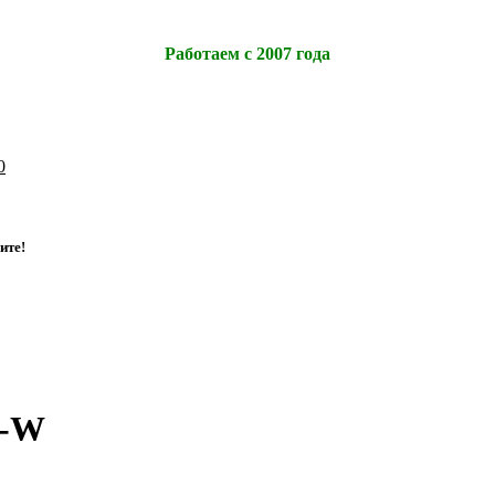
Работаем с 2007 года
0
и
т
е
!
3-W