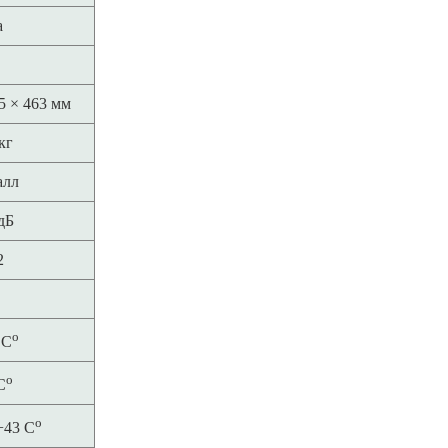
а
5 × 463 мм
кг
алл
дБ
2
о
 C
о
C
о
 +43 C