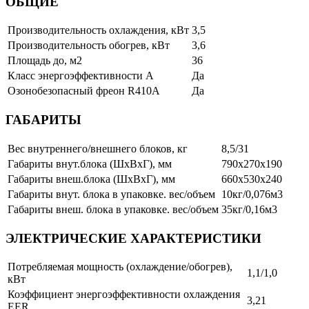
ОБЩИЕ
Производительность охлаждения, кВт
3,5
Производительность обогрев, кВт
3,6
Площадь до, м2
36
Класс энергоэффективности А
Да
Озонобезопасный фреон R410A
Да
ГАБАРИТЫ
Вес внутреннего/внешнего блоков, кг
8,5/31
Габариты внут.блока (ШхВхГ), мм
790х270х190
Габариты внеш.блока (ШхВхГ), мм
660х530х240
Габариты внут. блока в упаковке. вес/объем
10кг/0,076м3
Габариты внеш. блока в упаковке. вес/объем
35кг/0,16м3
ЭЛЕКТРИЧЕСКИЕ ХАРАКТЕРИСТИКИ
Потребляемая мощность (охлаждение/обогрев),
1,1/1,0
кВт
Коэффициент энергоэффективности охлаждения
3,21
EER