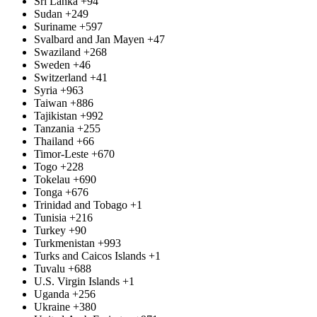
Sri Lanka
+94
Sudan
+249
Suriname
+597
Svalbard and Jan Mayen
+47
Swaziland
+268
Sweden
+46
Switzerland
+41
Syria
+963
Taiwan
+886
Tajikistan
+992
Tanzania
+255
Thailand
+66
Timor-Leste
+670
Togo
+228
Tokelau
+690
Tonga
+676
Trinidad and Tobago
+1
Tunisia
+216
Turkey
+90
Turkmenistan
+993
Turks and Caicos Islands
+1
Tuvalu
+688
U.S. Virgin Islands
+1
Uganda
+256
Ukraine
+380