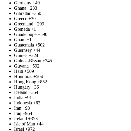
Germany
+49
Ghana
+233
Gibraltar
+350
Greece
+30
Greenland
+299
Grenada
+1
Guadeloupe
+590
Guam
+1
Guatemala
+502
Guernsey
+44
Guinea
+224
Guinea-Bissau
+245
Guyana
+592
Haiti
+509
Honduras
+504
Hong Kong
+852
Hungary
+36
Iceland
+354
India
+91
Indonesia
+62
Iran
+98
Iraq
+964
Ireland
+353
Isle of Man
+44
Israel
+972