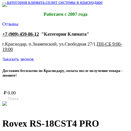
Работаем с 2007 года
Отзывы
+7 (909) 459-86-12
"Категория Климата"
г.Краснодар, п.Знаменский, ул.Свободная 27/1.
ПН-СБ 9:00-
19:00
Заказать звонок
Д
о
с
т
а
в
и
м
б
е
с
п
л
а
т
н
о
п
о
К
р
а
с
н
о
д
а
р
у
,
о
п
л
а
т
а
п
о
с
л
е
п
о
л
у
ч
е
н
и
я
т
о
в
а
р
а
-
з
в
о
н
и
т
е
!
₽
0.00
Rovex RS-18CST4 PRO