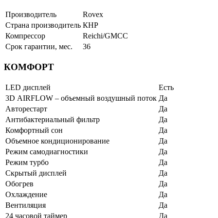
Производитель
Rovex
Страна производитель
КНР
Компрессор
Reichi/GMCC
Срок гарантии, мес.
36
КОМФОРТ
LED дисплей
Есть
3D AIRFLOW – объемный воздушный поток
Да
Авторестарт
Да
Антибактериальный фильтр
Да
Комфортный сон
Да
Объемное кондиционирование
Да
Режим самодиагностики
Да
Режим турбо
Да
Скрытый дисплей
Да
Обогрев
Да
Охлаждение
Да
Вентиляция
Да
24 часовой таймер
Да