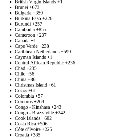
British Virgin Islands
+1
Brunei
+673
Bulgaria
+359
Burkina Faso
+226
Burundi
+257
Cambodia
+855
Cameroon
+237
Canada
+1
Cape Verde
+238
Caribbean Netherlands
+599
Cayman Islands
+1
Central African Republic
+236
Chad
+235
Chile
+56
China
+86
Christmas Island
+61
Cocos
+61
Colombia
+57
Comoros
+269
Congo - Kinshasa
+243
Congo - Brazzaville
+242
Cook Islands
+682
Costa Rica
+506
Côte d’Ivoire
+225
Croatia
+385