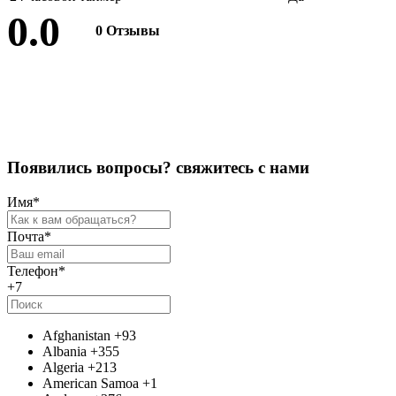
0.0
0 Отзывы
Оставить отзыв
П
о
я
в
и
л
и
с
ь
в
о
п
р
о
с
ы
?
с
в
я
ж
и
т
е
с
ь
с
н
а
м
и
Имя
*
Почта
*
Телефон
*
+7
Afghanistan
+93
Albania
+355
Algeria
+213
American Samoa
+1