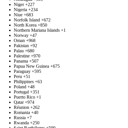
Niger
+227
Nigeria
+234
Niue
+683
Norfolk Island
+672
North Korea
+850
Northern Mariana Islands
+1
Norway
+47
Oman
+968
Pakistan
+92
Palau
+680
Palestine
+970
Panama
+507
Papua New Guinea
+675
Paraguay
+595
Peru
+51
Philippines
+63
Poland
+48
Portugal
+351
Puerto Rico
+1
Qatar
+974
Réunion
+262
Romania
+40
Russia
+7
Rwanda
+250
Saint Barthélemy
+590