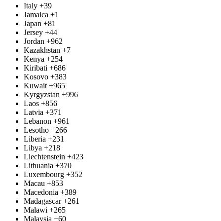
Italy
+39
Jamaica
+1
Japan
+81
Jersey
+44
Jordan
+962
Kazakhstan
+7
Kenya
+254
Kiribati
+686
Kosovo
+383
Kuwait
+965
Kyrgyzstan
+996
Laos
+856
Latvia
+371
Lebanon
+961
Lesotho
+266
Liberia
+231
Libya
+218
Liechtenstein
+423
Lithuania
+370
Luxembourg
+352
Macau
+853
Macedonia
+389
Madagascar
+261
Malawi
+265
Malaysia
+60