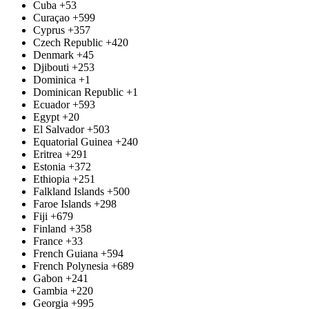
Cuba
+53
Curaçao
+599
Cyprus
+357
Czech Republic
+420
Denmark
+45
Djibouti
+253
Dominica
+1
Dominican Republic
+1
Ecuador
+593
Egypt
+20
El Salvador
+503
Equatorial Guinea
+240
Eritrea
+291
Estonia
+372
Ethiopia
+251
Falkland Islands
+500
Faroe Islands
+298
Fiji
+679
Finland
+358
France
+33
French Guiana
+594
French Polynesia
+689
Gabon
+241
Gambia
+220
Georgia
+995