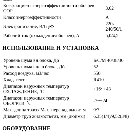
Коэффициент энергоэффективности обогрев
3,62
COP
Класс энергоэффективности
А
220-
Электропитание, В/Гц/Ф
240/50/1
Рабочий ток (охлаждение/обогрев), А
5,0/4,5
ИСПОЛЬЗОВАНИЕ И УСТАНОВКА
Уровень шума вн.блока, Дб
Б/С/М 40/38/36
Уровень шума внеш.блока, Дб
52
Расход воздуха, м3/час
550
Хладагент
R410
Диапазон наружных температур
+16~+43
ОХЛАЖДЕНИЕ, `С
Диапазон наружных температур
-7~+24
ОБОГРЕВ, `С
Мах. длина трасс/ Мах. перепад высот, м
9/7
Диаметр труб жидкость/газ, мм (дюймы)
6,35(1/4)/9,52(3/8)
ОБОРУДОВАНИЕ