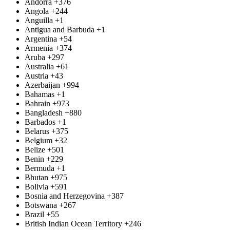
Andorra
+376
Angola
+244
Anguilla
+1
Antigua and Barbuda
+1
Argentina
+54
Armenia
+374
Aruba
+297
Australia
+61
Austria
+43
Azerbaijan
+994
Bahamas
+1
Bahrain
+973
Bangladesh
+880
Barbados
+1
Belarus
+375
Belgium
+32
Belize
+501
Benin
+229
Bermuda
+1
Bhutan
+975
Bolivia
+591
Bosnia and Herzegovina
+387
Botswana
+267
Brazil
+55
British Indian Ocean Territory
+246