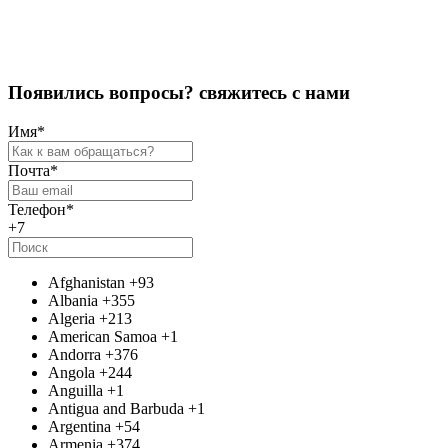
Оставить отзыв
П
о
я
в
и
л
и
с
ь
в
о
п
р
о
с
ы
?
с
в
я
ж
и
т
е
с
ь
с
н
а
м
и
Имя
*
Почта
*
Телефон
*
+7
Afghanistan
+93
Albania
+355
Algeria
+213
American Samoa
+1
Andorra
+376
Angola
+244
Anguilla
+1
Antigua and Barbuda
+1
Argentina
+54
Armenia
+374