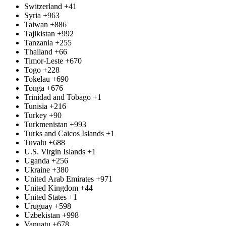
Switzerland
+41
Syria
+963
Taiwan
+886
Tajikistan
+992
Tanzania
+255
Thailand
+66
Timor-Leste
+670
Togo
+228
Tokelau
+690
Tonga
+676
Trinidad and Tobago
+1
Tunisia
+216
Turkey
+90
Turkmenistan
+993
Turks and Caicos Islands
+1
Tuvalu
+688
U.S. Virgin Islands
+1
Uganda
+256
Ukraine
+380
United Arab Emirates
+971
United Kingdom
+44
United States
+1
Uruguay
+598
Uzbekistan
+998
Vanuatu
+678