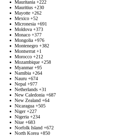
Mauritania
+222
Mauritius
+230
Mayotte
+262
Mexico
+52
Micronesia
+691
Moldova
+373
Monaco
+377
Mongolia
+976
Montenegro
+382
Montserrat
+1
Morocco
+212
Mozambique
+258
Myanmar
+95
Namibia
+264
Nauru
+674
Nepal
+977
Netherlands
+31
New Caledonia
+687
New Zealand
+64
Nicaragua
+505
Niger
+227
Nigeria
+234
Niue
+683
Norfolk Island
+672
North Korea
+850