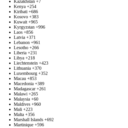
Kazakhstan
+7
Kenya
+254
Kiribati
+686
Kosovo
+383
Kuwait
+965
Kyrgyzstan
+996
Laos
+856
Latvia
+371
Lebanon
+961
Lesotho
+266
Liberia
+231
Libya
+218
Liechtenstein
+423
Lithuania
+370
Luxembourg
+352
Macau
+853
Macedonia
+389
Madagascar
+261
Malawi
+265
Malaysia
+60
Maldives
+960
Mali
+223
Malta
+356
Marshall Islands
+692
Martinique
+596