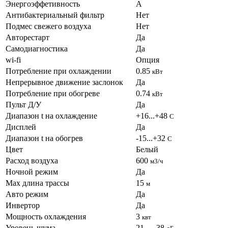
Энергоэффетивность
А
Антибактериальный фильтр
Нет
Подмес свежего воздуха
Нет
Авторестарт
Да
Самодиагностика
Да
wi-fi
Опция
Потребление при охлаждении
0.85
кВт
Непрерывное движение заслонок
Да
Потребление при обогреве
0.74
кВт
Пульт Д/У
Да
Диапазон t на охлаждение
+16...+48
С
Дисплей
Да
Диапазон t на обогрев
-15...+32
С
Цвет
Белый
Расход воздуха
600
м3/ч
Ночной режим
Да
Max длина трассы
15
м
Авто режим
Да
Инвертор
Да
Мощность охлаждения
3
квт
Уровень шума
21 — 38