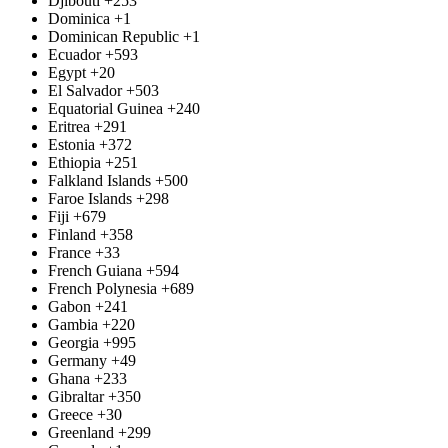
Djibouti
+253
Dominica
+1
Dominican Republic
+1
Ecuador
+593
Egypt
+20
El Salvador
+503
Equatorial Guinea
+240
Eritrea
+291
Estonia
+372
Ethiopia
+251
Falkland Islands
+500
Faroe Islands
+298
Fiji
+679
Finland
+358
France
+33
French Guiana
+594
French Polynesia
+689
Gabon
+241
Gambia
+220
Georgia
+995
Germany
+49
Ghana
+233
Gibraltar
+350
Greece
+30
Greenland
+299