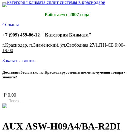
Работаем с 2007 года
Отзывы
+7 (909) 459-86-12
"Категория Климата"
г.Краснодар, п.Знаменский, ул.Свободная 27/1.
ПН-СБ 9:00-
19:00
Заказать звонок
Д
о
с
т
а
в
и
м
б
е
с
п
л
а
т
н
о
п
о
К
р
а
с
н
о
д
а
р
у
,
о
п
л
а
т
а
п
о
с
л
е
п
о
л
у
ч
е
н
и
я
т
о
в
а
р
а
-
з
в
о
н
и
т
е
!
₽
0.00
AUX ASW-H09A4/BA-R2DI