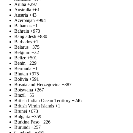
Aruba
+297
Australia
+61
Austria
+43
Azerbaijan
+994
Bahamas
+1
Bahrain
+973
Bangladesh
+880
Barbados
+1
Belarus
+375
Belgium
+32
Belize
+501
Benin
+229
Bermuda
+1
Bhutan
+975
Bolivia
+591
Bosnia and Herzegovina
+387
Botswana
+267
Brazil
+55
British Indian Ocean Territory
+246
British Virgin Islands
+1
Brunei
+673
Bulgaria
+359
Burkina Faso
+226
Burundi
+257
Cambodia
+855