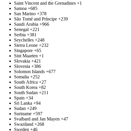
Saint Vincent and the Grenadines
+1
Samoa
+685
San Marino
+378
São Tomé and Príncipe
+239
Saudi Arabia
+966
Senegal
+221
Serbia
+381
Seychelles
+248
Sierra Leone
+232
Singapore
+65
Sint Maarten
+1
Slovakia
+421
Slovenia
+386
Solomon Islands
+677
Somalia
+252
South Africa
+27
South Korea
+82
South Sudan
+211
Spain
+34
Sri Lanka
+94
Sudan
+249
Suriname
+597
Svalbard and Jan Mayen
+47
Swaziland
+268
Sweden
+46