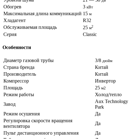
дБ
Обогрев
3
кВт
Максимальная длина коммуникаций
15
м
Хладагент
R32
Обслуживаемая площадь
2
25
м
Серия
Classic
Особенности
Диаметр газовой трубы
3/8
дюйм
Страна бренда
Китай
Производитель
Китай
Компрессор
Инвертор
Площадь
25
м2
Режим работы
Холод/тепло
Aux Technology
Завод
Park
Режим осушения
Да
Регулировка скорости вращения
Да
вентилятора
Пульт дистанционного управления
Да