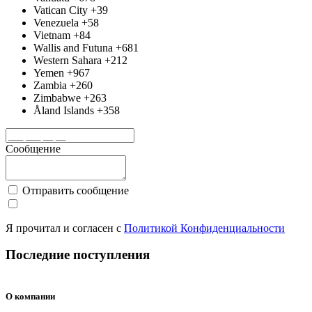
Vatican City
+39
Venezuela
+58
Vietnam
+84
Wallis and Futuna
+681
Western Sahara
+212
Yemen
+967
Zambia
+260
Zimbabwe
+263
Åland Islands
+358
Сообщение
Отправить сообщение
Я прочитал и согласен с
Политикой Конфиденциальности
Последние поступления
Ecostar KVS-RAD09CH
Ecostar KVS-RAD07CH
Midea MSES-07N8D6-I/MSES-07N8D6-O
Добавить в список желаний
Добавить в список желаний
Добавить в список желаний
бюджетный
бюджетный
завод TCL
завод TCL
О компании
Бюджетные кондиционеры
Бюджетные кондиционеры
Инверторные кондиционеры
18,550.00
16,800.00
28,000.00
₽
₽
₽