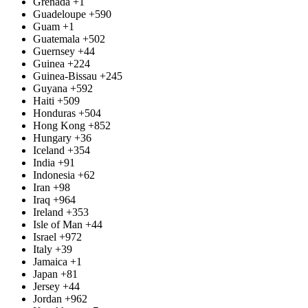
Grenada
+1
Guadeloupe
+590
Guam
+1
Guatemala
+502
Guernsey
+44
Guinea
+224
Guinea-Bissau
+245
Guyana
+592
Haiti
+509
Honduras
+504
Hong Kong
+852
Hungary
+36
Iceland
+354
India
+91
Indonesia
+62
Iran
+98
Iraq
+964
Ireland
+353
Isle of Man
+44
Israel
+972
Italy
+39
Jamaica
+1
Japan
+81
Jersey
+44
Jordan
+962