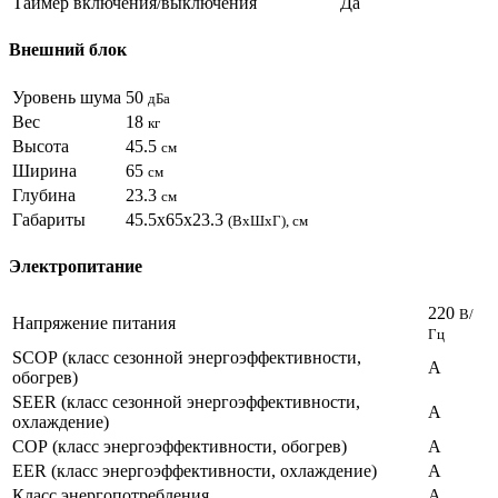
Таймер включения/выключения
Да
Внешний блок
Уровень шума
50
дБа
Вес
18
кг
Высота
45.5
см
Ширина
65
см
Глубина
23.3
см
Габариты
45.5x65x23.3
(ВхШхГ), см
Электропитание
220
В/
Напряжение питания
Гц
SCOP (класс сезонной энергоэффективности,
А
обогрев)
SEER (класс сезонной энергоэффективности,
А
охлаждение)
COP (класс энергоэффективности, обогрев)
А
EER (класс энергоэффективности, охлаждение)
А
Класс энергопотребления
А