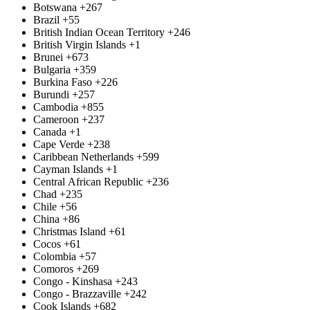
Botswana
+267
Brazil
+55
British Indian Ocean Territory
+246
British Virgin Islands
+1
Brunei
+673
Bulgaria
+359
Burkina Faso
+226
Burundi
+257
Cambodia
+855
Cameroon
+237
Canada
+1
Cape Verde
+238
Caribbean Netherlands
+599
Cayman Islands
+1
Central African Republic
+236
Chad
+235
Chile
+56
China
+86
Christmas Island
+61
Cocos
+61
Colombia
+57
Comoros
+269
Congo - Kinshasa
+243
Congo - Brazzaville
+242
Cook Islands
+682