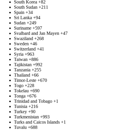
South Korea
+82
South Sudan
+211
Spain
+34
Sri Lanka
+94
Sudan
+249
Suriname
+597
Svalbard and Jan Mayen
+47
Swaziland
+268
Sweden
+46
Switzerland
+41
Syria
+963
Taiwan
+886
Tajikistan
+992
Tanzania
+255
Thailand
+66
Timor-Leste
+670
Togo
+228
Tokelau
+690
Tonga
+676
Trinidad and Tobago
+1
Tunisia
+216
Turkey
+90
Turkmenistan
+993
Turks and Caicos Islands
+1
Tuvalu
+688