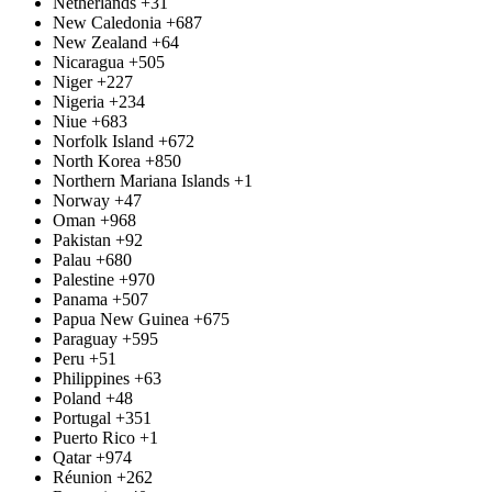
Netherlands
+31
New Caledonia
+687
New Zealand
+64
Nicaragua
+505
Niger
+227
Nigeria
+234
Niue
+683
Norfolk Island
+672
North Korea
+850
Northern Mariana Islands
+1
Norway
+47
Oman
+968
Pakistan
+92
Palau
+680
Palestine
+970
Panama
+507
Papua New Guinea
+675
Paraguay
+595
Peru
+51
Philippines
+63
Poland
+48
Portugal
+351
Puerto Rico
+1
Qatar
+974
Réunion
+262