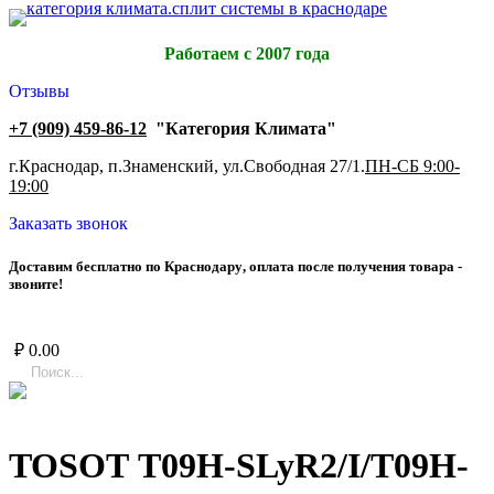
Работаем с 2007 года
Отзывы
+7 (909) 459-86-12
"Категория Климата"
г.Краснодар, п.Знаменский, ул.Свободная 27/1.
ПН-СБ 9:00-
19:00
Заказать звонок
Д
о
с
т
а
в
и
м
б
е
с
п
л
а
т
н
о
п
о
К
р
а
с
н
о
д
а
р
у
,
о
п
л
а
т
а
п
о
с
л
е
п
о
л
у
ч
е
н
и
я
т
о
в
а
р
а
-
з
в
о
н
и
т
е
!
₽
0.00
TOSOT T09H-SLyR2/I/T09H-