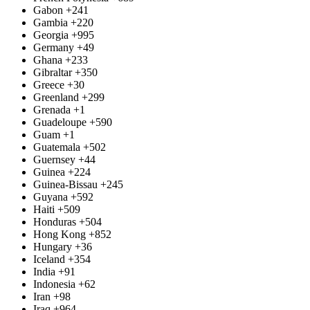
Gabon
+241
Gambia
+220
Georgia
+995
Germany
+49
Ghana
+233
Gibraltar
+350
Greece
+30
Greenland
+299
Grenada
+1
Guadeloupe
+590
Guam
+1
Guatemala
+502
Guernsey
+44
Guinea
+224
Guinea-Bissau
+245
Guyana
+592
Haiti
+509
Honduras
+504
Hong Kong
+852
Hungary
+36
Iceland
+354
India
+91
Indonesia
+62
Iran
+98
Iraq
+964