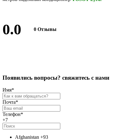
0.0
0 Отзывы
Оставить отзыв
П
о
я
в
и
л
и
с
ь
в
о
п
р
о
с
ы
?
с
в
я
ж
и
т
е
с
ь
с
н
а
м
и
Имя
*
Почта
*
Телефон
*
+7
Afghanistan
+93