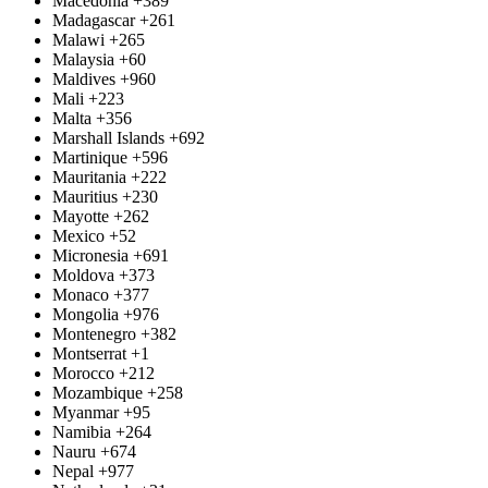
Macedonia
+389
Madagascar
+261
Malawi
+265
Malaysia
+60
Maldives
+960
Mali
+223
Malta
+356
Marshall Islands
+692
Martinique
+596
Mauritania
+222
Mauritius
+230
Mayotte
+262
Mexico
+52
Micronesia
+691
Moldova
+373
Monaco
+377
Mongolia
+976
Montenegro
+382
Montserrat
+1
Morocco
+212
Mozambique
+258
Myanmar
+95
Namibia
+264
Nauru
+674
Nepal
+977