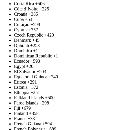
Costa Rica
+506
Côte d’Ivoire
+225
Croatia
+385
Cuba
+53
Curaçao
+599
Cyprus
+357
Czech Republic
+420
Denmark
+45
Djibouti
+253
Dominica
+1
Dominican Republic
+1
Ecuador
+593
Egypt
+20
El Salvador
+503
Equatorial Guinea
+240
Eritrea
+291
Estonia
+372
Ethiopia
+251
Falkland Islands
+500
Faroe Islands
+298
Fiji
+679
Finland
+358
France
+33
French Guiana
+594
French Polynesia
+689