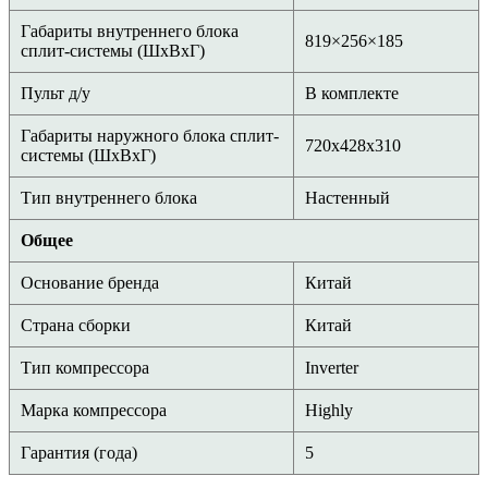
Габариты внутреннего блока
819×256×185
сплит-системы (ШxВxГ)
Пульт д/у
В комплекте
Габариты наружного блока сплит-
720х428х310
системы (ШxВxГ)
Тип внутреннего блока
Настенный
Общее
Основание бренда
Китай
Страна сборки
Китай
Тип компрессора
Inverter
Марка компрессора
Highly
Гарантия (года)
5