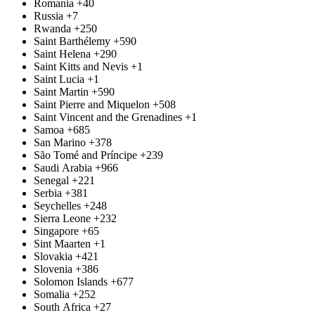
Romania
+40
Russia
+7
Rwanda
+250
Saint Barthélemy
+590
Saint Helena
+290
Saint Kitts and Nevis
+1
Saint Lucia
+1
Saint Martin
+590
Saint Pierre and Miquelon
+508
Saint Vincent and the Grenadines
+1
Samoa
+685
San Marino
+378
São Tomé and Príncipe
+239
Saudi Arabia
+966
Senegal
+221
Serbia
+381
Seychelles
+248
Sierra Leone
+232
Singapore
+65
Sint Maarten
+1
Slovakia
+421
Slovenia
+386
Solomon Islands
+677
Somalia
+252
South Africa
+27