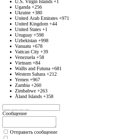
U.S. Virgin Islands
+1
Uganda
+256
Ukraine
+380
United Arab Emirates
+971
United Kingdom
+44
United States
+1
Uruguay
+598
Uzbekistan
+998
Vanuatu
+678
Vatican City
+39
Venezuela
+58
Vietnam
+84
Wallis and Futuna
+681
Western Sahara
+212
Yemen
+967
Zambia
+260
Zimbabwe
+263
Åland Islands
+358
Сообщение
Отправить сообщение