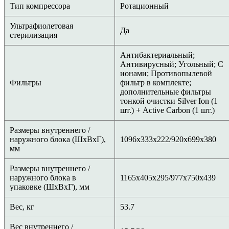
Тип компрессора
Ротационный
Ультрафиолетовая
Да
стерилизация
Антибактериальный;
Антивирусный; Угольный; С
ионами; Противопылевой
Фильтры
фильтр в комплекте;
дополнительные фильтры
тонкой очистки Silver Ion (1
шт.) + Active Carbon (1 шт.)
Размеры внутреннего /
наружного блока (ШхВхГ),
1096x333x222/920x699x380
мм
Размеры внутреннего /
наружного блока в
1165x405x295/977x750x439
упаковке (ШхВхГ), мм
Вес, кг
53.7
Вес внутреннего /