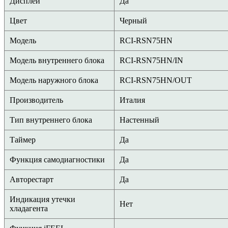
Дисплей
Да
Цвет
Черный
Модель
RCI-RSN75HN
Модель внутреннего блока
RCI-RSN75HN/IN
Модель наружного блока
RCI-RSN75HN/OUT
Производитель
Италия
Тип внутреннего блока
Настенный
Таймер
Да
Функция самодиагностики
Да
Авторестарт
Да
Индикация утечки
Нет
хладагента