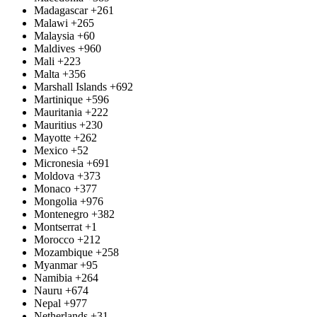
Madagascar
+261
Malawi
+265
Malaysia
+60
Maldives
+960
Mali
+223
Malta
+356
Marshall Islands
+692
Martinique
+596
Mauritania
+222
Mauritius
+230
Mayotte
+262
Mexico
+52
Micronesia
+691
Moldova
+373
Monaco
+377
Mongolia
+976
Montenegro
+382
Montserrat
+1
Morocco
+212
Mozambique
+258
Myanmar
+95
Namibia
+264
Nauru
+674
Nepal
+977
Netherlands
+31