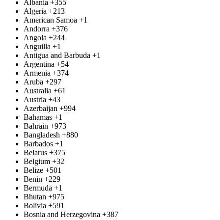
Albania
+355
Algeria
+213
American Samoa
+1
Andorra
+376
Angola
+244
Anguilla
+1
Antigua and Barbuda
+1
Argentina
+54
Armenia
+374
Aruba
+297
Australia
+61
Austria
+43
Azerbaijan
+994
Bahamas
+1
Bahrain
+973
Bangladesh
+880
Barbados
+1
Belarus
+375
Belgium
+32
Belize
+501
Benin
+229
Bermuda
+1
Bhutan
+975
Bolivia
+591
Bosnia and Herzegovina
+387