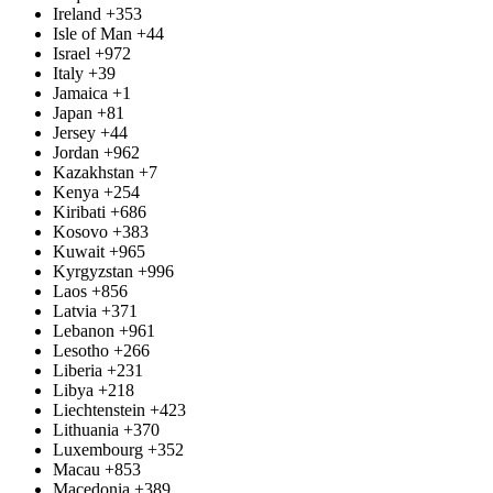
Ireland
+353
Isle of Man
+44
Israel
+972
Italy
+39
Jamaica
+1
Japan
+81
Jersey
+44
Jordan
+962
Kazakhstan
+7
Kenya
+254
Kiribati
+686
Kosovo
+383
Kuwait
+965
Kyrgyzstan
+996
Laos
+856
Latvia
+371
Lebanon
+961
Lesotho
+266
Liberia
+231
Libya
+218
Liechtenstein
+423
Lithuania
+370
Luxembourg
+352
Macau
+853
Macedonia
+389