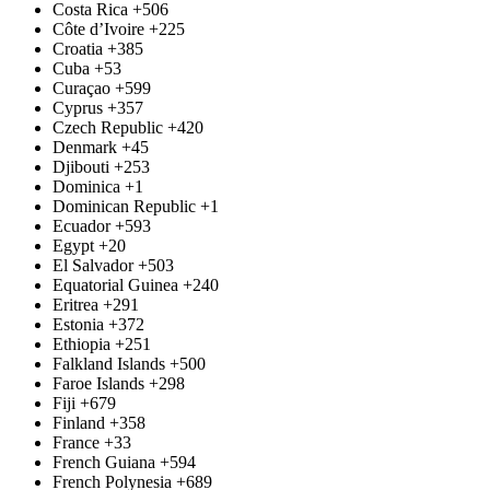
Costa Rica
+506
Côte d’Ivoire
+225
Croatia
+385
Cuba
+53
Curaçao
+599
Cyprus
+357
Czech Republic
+420
Denmark
+45
Djibouti
+253
Dominica
+1
Dominican Republic
+1
Ecuador
+593
Egypt
+20
El Salvador
+503
Equatorial Guinea
+240
Eritrea
+291
Estonia
+372
Ethiopia
+251
Falkland Islands
+500
Faroe Islands
+298
Fiji
+679
Finland
+358
France
+33
French Guiana
+594
French Polynesia
+689