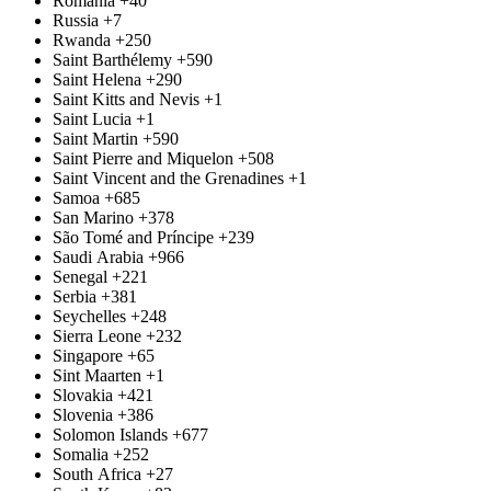
Romania
+40
Russia
+7
Rwanda
+250
Saint Barthélemy
+590
Saint Helena
+290
Saint Kitts and Nevis
+1
Saint Lucia
+1
Saint Martin
+590
Saint Pierre and Miquelon
+508
Saint Vincent and the Grenadines
+1
Samoa
+685
San Marino
+378
São Tomé and Príncipe
+239
Saudi Arabia
+966
Senegal
+221
Serbia
+381
Seychelles
+248
Sierra Leone
+232
Singapore
+65
Sint Maarten
+1
Slovakia
+421
Slovenia
+386
Solomon Islands
+677
Somalia
+252
South Africa
+27