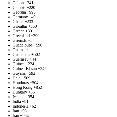
Gabon
+241
Gambia
+220
Georgia
+995
Germany
+49
Ghana
+233
Gibraltar
+350
Greece
+30
Greenland
+299
Grenada
+1
Guadeloupe
+590
Guam
+1
Guatemala
+502
Guernsey
+44
Guinea
+224
Guinea-Bissau
+245
Guyana
+592
Haiti
+509
Honduras
+504
Hong Kong
+852
Hungary
+36
Iceland
+354
India
+91
Indonesia
+62
Iran
+98
Iraq
+964