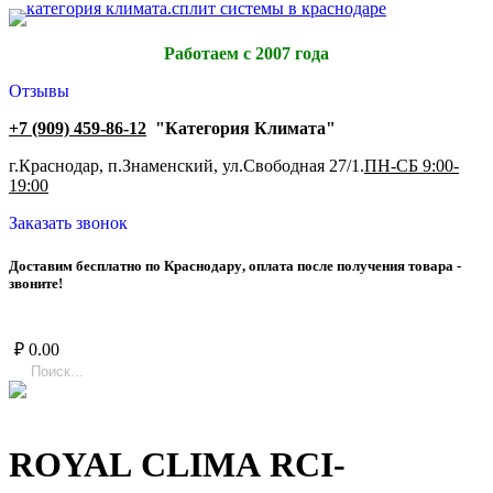
Работаем с 2007 года
Отзывы
+7 (909) 459-86-12
"Категория Климата"
г.Краснодар, п.Знаменский, ул.Свободная 27/1.
ПН-СБ 9:00-
19:00
Заказать звонок
Д
о
с
т
а
в
и
м
б
е
с
п
л
а
т
н
о
п
о
К
р
а
с
н
о
д
а
р
у
,
о
п
л
а
т
а
п
о
с
л
е
п
о
л
у
ч
е
н
и
я
т
о
в
а
р
а
-
з
в
о
н
и
т
е
!
₽
0.00
ROYAL CLIMA RCI-