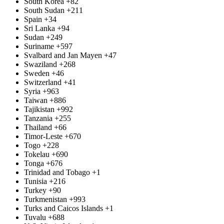
South Korea
+82
South Sudan
+211
Spain
+34
Sri Lanka
+94
Sudan
+249
Suriname
+597
Svalbard and Jan Mayen
+47
Swaziland
+268
Sweden
+46
Switzerland
+41
Syria
+963
Taiwan
+886
Tajikistan
+992
Tanzania
+255
Thailand
+66
Timor-Leste
+670
Togo
+228
Tokelau
+690
Tonga
+676
Trinidad and Tobago
+1
Tunisia
+216
Turkey
+90
Turkmenistan
+993
Turks and Caicos Islands
+1
Tuvalu
+688