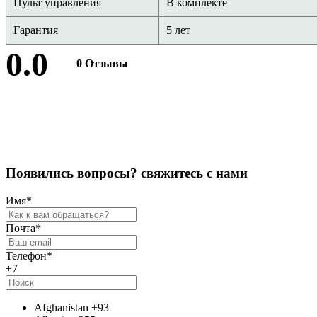
Пульт управления
В комплекте
Гарантия
5 лет
0.0
0 Отзывы
Оставить отзыв
П
о
я
в
и
л
и
с
ь
в
о
п
р
о
с
ы
?
с
в
я
ж
и
т
е
с
ь
с
н
а
м
и
Имя
*
Почта
*
Телефон
*
+7
Afghanistan
+93