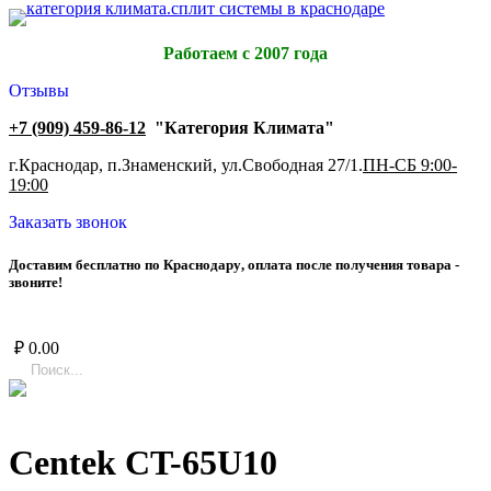
Работаем с 2007 года
Отзывы
+7 (909) 459-86-12
"Категория Климата"
г.Краснодар, п.Знаменский, ул.Свободная 27/1.
ПН-СБ 9:00-
19:00
Заказать звонок
Д
о
с
т
а
в
и
м
б
е
с
п
л
а
т
н
о
п
о
К
р
а
с
н
о
д
а
р
у
,
о
п
л
а
т
а
п
о
с
л
е
п
о
л
у
ч
е
н
и
я
т
о
в
а
р
а
-
з
в
о
н
и
т
е
!
₽
0.00
Centek CT-65U10