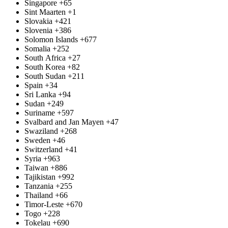
Singapore
+65
Sint Maarten
+1
Slovakia
+421
Slovenia
+386
Solomon Islands
+677
Somalia
+252
South Africa
+27
South Korea
+82
South Sudan
+211
Spain
+34
Sri Lanka
+94
Sudan
+249
Suriname
+597
Svalbard and Jan Mayen
+47
Swaziland
+268
Sweden
+46
Switzerland
+41
Syria
+963
Taiwan
+886
Tajikistan
+992
Tanzania
+255
Thailand
+66
Timor-Leste
+670
Togo
+228
Tokelau
+690