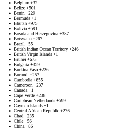
Belgium
+32
Belize
+501
Benin
+229
Bermuda
+1
Bhutan
+975
Bolivia
+591
Bosnia and Herzegovina
+387
Botswana
+267
Brazil
+55
British Indian Ocean Territory
+246
British Virgin Islands
+1
Brunei
+673
Bulgaria
+359
Burkina Faso
+226
Burundi
+257
Cambodia
+855
Cameroon
+237
Canada
+1
Cape Verde
+238
Caribbean Netherlands
+599
Cayman Islands
+1
Central African Republic
+236
Chad
+235
Chile
+56
China
+86