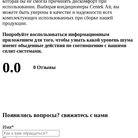
которая бы не смогла причинять дискомфорт при
использовании. Выбирая кондиционеры Centek Air, вы
можете быть уверены в качестве и надежности всех
комплектующих использованных при сборке нашей
продукции.
Попробуйте воспользоваться информационным
приложением для того, чтобы узнать какой уровень шума
имеют обыденные действия по соотношению с нашими
сплит-системами.
0.0
0 Отзывы
Оставить отзыв
П
о
я
в
и
л
и
с
ь
в
о
п
р
о
с
ы
?
с
в
я
ж
и
т
е
с
ь
с
н
а
м
и
Имя
*