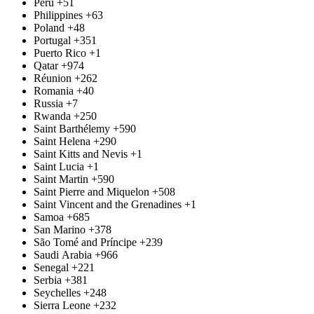
Peru
+51
Philippines
+63
Poland
+48
Portugal
+351
Puerto Rico
+1
Qatar
+974
Réunion
+262
Romania
+40
Russia
+7
Rwanda
+250
Saint Barthélemy
+590
Saint Helena
+290
Saint Kitts and Nevis
+1
Saint Lucia
+1
Saint Martin
+590
Saint Pierre and Miquelon
+508
Saint Vincent and the Grenadines
+1
Samoa
+685
San Marino
+378
São Tomé and Príncipe
+239
Saudi Arabia
+966
Senegal
+221
Serbia
+381
Seychelles
+248
Sierra Leone
+232