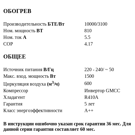
ОБОГРЕВ
Производительность
БТЕ/Вт
10000/3100
Ном. мощность
ВТ
810
Ном. ток
А
5.5
COP
4.17
ОБЩЕЕ
Источник питания
В/Гц
220 - 240/ ~ 50
Макс. вход. мощность
Вт
1500
3
600
Циркуляция воздуха
(м
/ч)
Компрессор
Инвертор GMCC
Хладагент
R410A
Гарантия
5 лет
Класс энергоэффективности
A++
В инструкции ошибочно указан срок гарантии 36 мес. Для
данной серии гарантия составляет 60 мес.