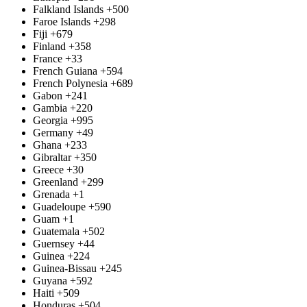
Falkland Islands
+500
Faroe Islands
+298
Fiji
+679
Finland
+358
France
+33
French Guiana
+594
French Polynesia
+689
Gabon
+241
Gambia
+220
Georgia
+995
Germany
+49
Ghana
+233
Gibraltar
+350
Greece
+30
Greenland
+299
Grenada
+1
Guadeloupe
+590
Guam
+1
Guatemala
+502
Guernsey
+44
Guinea
+224
Guinea-Bissau
+245
Guyana
+592
Haiti
+509
Honduras
+504