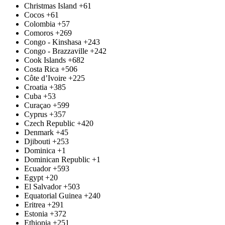
Christmas Island
+61
Cocos
+61
Colombia
+57
Comoros
+269
Congo - Kinshasa
+243
Congo - Brazzaville
+242
Cook Islands
+682
Costa Rica
+506
Côte d’Ivoire
+225
Croatia
+385
Cuba
+53
Curaçao
+599
Cyprus
+357
Czech Republic
+420
Denmark
+45
Djibouti
+253
Dominica
+1
Dominican Republic
+1
Ecuador
+593
Egypt
+20
El Salvador
+503
Equatorial Guinea
+240
Eritrea
+291
Estonia
+372
Ethiopia
+251