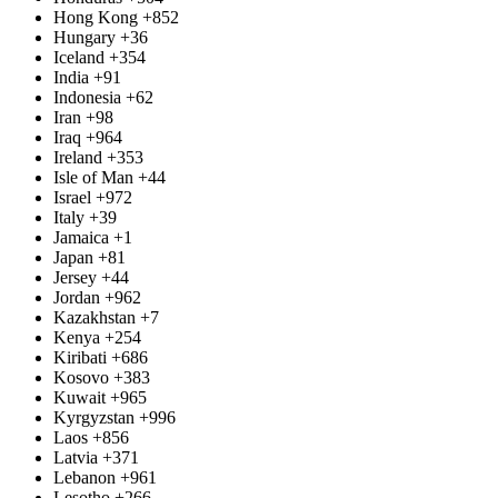
Hong Kong
+852
Hungary
+36
Iceland
+354
India
+91
Indonesia
+62
Iran
+98
Iraq
+964
Ireland
+353
Isle of Man
+44
Israel
+972
Italy
+39
Jamaica
+1
Japan
+81
Jersey
+44
Jordan
+962
Kazakhstan
+7
Kenya
+254
Kiribati
+686
Kosovo
+383
Kuwait
+965
Kyrgyzstan
+996
Laos
+856
Latvia
+371
Lebanon
+961
Lesotho
+266