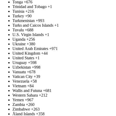
Tonga
+676
Trinidad and Tobago
+1
Tunisia
+216
Turkey
+90
Turkmenistan
+993
Turks and Caicos Islands
+1
Tuvalu
+688
U.S. Virgin Islands
+1
Uganda
+256
Ukraine
+380
United Arab Emirates
+971
United Kingdom
+44
United States
+1
Uruguay
+598
Uzbekistan
+998
Vanuatu
+678
Vatican City
+39
Venezuela
+58
Vietnam
+84
Wallis and Futuna
+681
Western Sahara
+212
Yemen
+967
Zambia
+260
Zimbabwe
+263
Åland Islands
+358