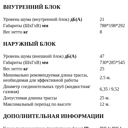
ВНУТРЕННИЙ БЛОК
Уровень шума (внутренний блок)
дБ(А)
21
Габариты (ШxГxВ)
мм
788*198*292
Вес нетто
кг
8
НАРУЖНЫЙ БЛОК
Уровень шума (внешний блок)
дБ(А)
47
Габариты (ШxГxВ)
мм
730*285*545
Вес нетто
кг
25
Минимально рекомендуемая длина трассы,
2.5 м.
необходимая для эффективной работы
Диаметр соединительных труб (жидкостная/
6,35 / 9,52
газовая)
Допустимая длинна трассы
25 м.
Максимальный перепад по высоте
12 м.
ДОПОЛНИТЕЛЬНАЯ ИНФОРМАЦИИ