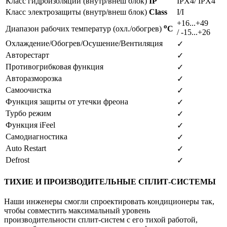
Класс гидроизоляции (внутр/внеш блок)
IP
IPX4/ IPX4
Класс электрозащиты (внутр/внеш блок)
Class
I/I
+16...+49
o
Диапазон рабочих температур (охл./обогрев)
C
/ -15...+26
Охлаждение/Обогрев/Осушение/Вентиляция
✓
Авторестарт
✓
Противогрибковая функция
✓
Авторазморозка
✓
Самоочистка
✓
Функция защиты от утечки фреона
✓
Турбо режим
✓
Функция iFeel
✓
Самодиагностика
✓
Auto Restart
✓
Defrost
✓
ТИХИЕ И ПРОИЗВОДИТЕЛЬНЫЕ СПЛИТ-СИСТЕМЫ
Наши инженеры смогли спроектировать кондиционеры так,
чтобы совместить максимальный уровень
производительности сплит-систем с его тихой работой,