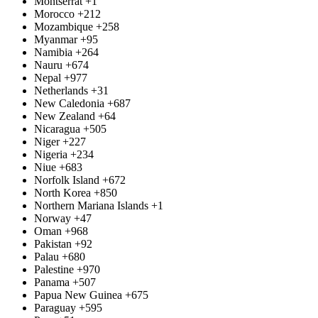
Montserrat
+1
Morocco
+212
Mozambique
+258
Myanmar
+95
Namibia
+264
Nauru
+674
Nepal
+977
Netherlands
+31
New Caledonia
+687
New Zealand
+64
Nicaragua
+505
Niger
+227
Nigeria
+234
Niue
+683
Norfolk Island
+672
North Korea
+850
Northern Mariana Islands
+1
Norway
+47
Oman
+968
Pakistan
+92
Palau
+680
Palestine
+970
Panama
+507
Papua New Guinea
+675
Paraguay
+595