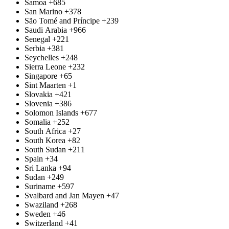
Samoa
+685
San Marino
+378
São Tomé and Príncipe
+239
Saudi Arabia
+966
Senegal
+221
Serbia
+381
Seychelles
+248
Sierra Leone
+232
Singapore
+65
Sint Maarten
+1
Slovakia
+421
Slovenia
+386
Solomon Islands
+677
Somalia
+252
South Africa
+27
South Korea
+82
South Sudan
+211
Spain
+34
Sri Lanka
+94
Sudan
+249
Suriname
+597
Svalbard and Jan Mayen
+47
Swaziland
+268
Sweden
+46
Switzerland
+41