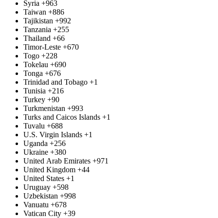
Syria
+963
Taiwan
+886
Tajikistan
+992
Tanzania
+255
Thailand
+66
Timor-Leste
+670
Togo
+228
Tokelau
+690
Tonga
+676
Trinidad and Tobago
+1
Tunisia
+216
Turkey
+90
Turkmenistan
+993
Turks and Caicos Islands
+1
Tuvalu
+688
U.S. Virgin Islands
+1
Uganda
+256
Ukraine
+380
United Arab Emirates
+971
United Kingdom
+44
United States
+1
Uruguay
+598
Uzbekistan
+998
Vanuatu
+678
Vatican City
+39