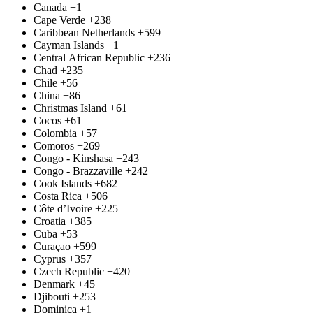
Canada
+1
Cape Verde
+238
Caribbean Netherlands
+599
Cayman Islands
+1
Central African Republic
+236
Chad
+235
Chile
+56
China
+86
Christmas Island
+61
Cocos
+61
Colombia
+57
Comoros
+269
Congo - Kinshasa
+243
Congo - Brazzaville
+242
Cook Islands
+682
Costa Rica
+506
Côte d’Ivoire
+225
Croatia
+385
Cuba
+53
Curaçao
+599
Cyprus
+357
Czech Republic
+420
Denmark
+45
Djibouti
+253
Dominica
+1