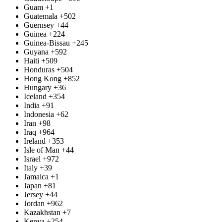
Guam
+1
Guatemala
+502
Guernsey
+44
Guinea
+224
Guinea-Bissau
+245
Guyana
+592
Haiti
+509
Honduras
+504
Hong Kong
+852
Hungary
+36
Iceland
+354
India
+91
Indonesia
+62
Iran
+98
Iraq
+964
Ireland
+353
Isle of Man
+44
Israel
+972
Italy
+39
Jamaica
+1
Japan
+81
Jersey
+44
Jordan
+962
Kazakhstan
+7
Kenya
+254