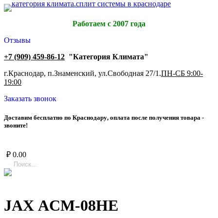
Работаем с 2007 года
Отзывы
+7 (909) 459-86-12
"Категория Климата"
г.Краснодар, п.Знаменский, ул.Свободная 27/1.
ПН-СБ 9:00-
19:00
Заказать звонок
Д
о
с
т
а
в
и
м
б
е
с
п
л
а
т
н
о
п
о
К
р
а
с
н
о
д
а
р
у
,
о
п
л
а
т
а
п
о
с
л
е
п
о
л
у
ч
е
н
и
я
т
о
в
а
р
а
-
з
в
о
н
и
т
е
!
₽
0.00
JAX ACM-08HE