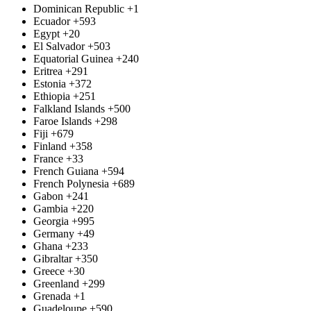
Dominican Republic
+1
Ecuador
+593
Egypt
+20
El Salvador
+503
Equatorial Guinea
+240
Eritrea
+291
Estonia
+372
Ethiopia
+251
Falkland Islands
+500
Faroe Islands
+298
Fiji
+679
Finland
+358
France
+33
French Guiana
+594
French Polynesia
+689
Gabon
+241
Gambia
+220
Georgia
+995
Germany
+49
Ghana
+233
Gibraltar
+350
Greece
+30
Greenland
+299
Grenada
+1
Guadeloupe
+590