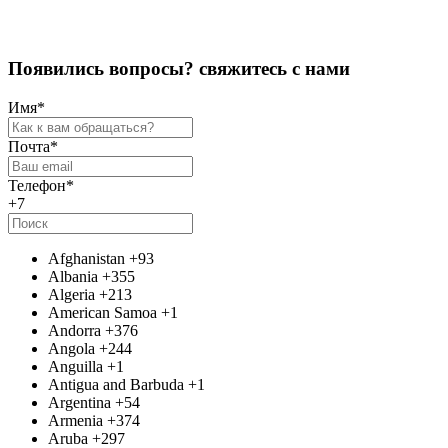
П
о
я
в
и
л
и
с
ь
в
о
п
р
о
с
ы
?
с
в
я
ж
и
т
е
с
ь
с
н
а
м
и
Имя
*
Почта
*
Телефон
*
+7
Afghanistan
+93
Albania
+355
Algeria
+213
American Samoa
+1
Andorra
+376
Angola
+244
Anguilla
+1
Antigua and Barbuda
+1
Argentina
+54
Armenia
+374
Aruba
+297