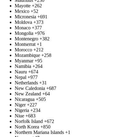
Mauritius
+230
Mayotte
+262
Mexico
+52
Micronesia
+691
Moldova
+373
Monaco
+377
Mongolia
+976
Montenegro
+382
Montserrat
+1
Morocco
+212
Mozambique
+258
Myanmar
+95
Namibia
+264
Nauru
+674
Nepal
+977
Netherlands
+31
New Caledonia
+687
New Zealand
+64
Nicaragua
+505
Niger
+227
Nigeria
+234
Niue
+683
Norfolk Island
+672
North Korea
+850
Northern Mariana Islands
+1