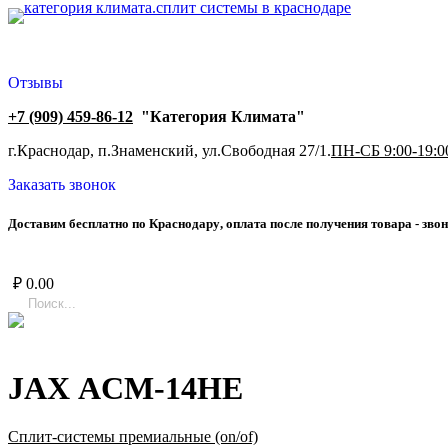
Отзывы
+7 (909) 459-86-12
"Категория Климата"
г.Краснодар, п.Знаменский, ул.Свободная 27/1.
ПН-СБ 9:00-19:0
Заказать звонок
Д
о
с
т
а
в
и
м
б
е
с
п
л
а
т
н
о
п
о
К
р
а
с
н
о
д
а
р
у
,
о
п
л
а
т
а
п
о
с
л
е
п
о
л
у
ч
е
н
и
я
т
о
в
а
р
а
-
з
в
о
н
₽
0.00
JAX ACM-14HE
Сплит-системы премиальные (on/of)