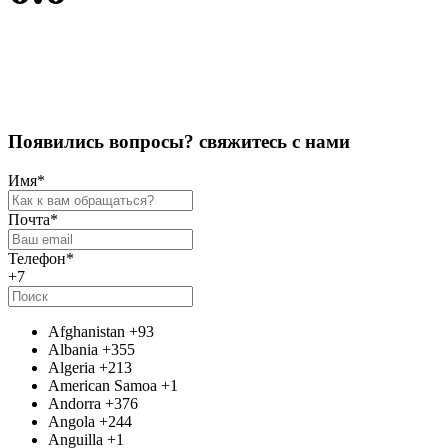
Оставить отзыв
П
о
я
в
и
л
и
с
ь
в
о
п
р
о
с
ы
?
с
в
я
ж
и
т
е
с
ь
с
н
а
м
и
Имя
*
Почта
*
Телефон
*
+7
Afghanistan
+93
Albania
+355
Algeria
+213
American Samoa
+1
Andorra
+376
Angola
+244
Anguilla
+1