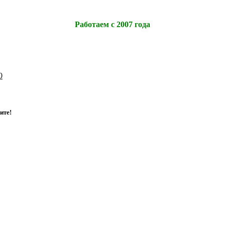
Работаем с 2007 года
0
и
т
е
!