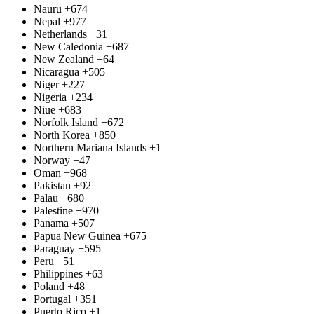
Nauru
+674
Nepal
+977
Netherlands
+31
New Caledonia
+687
New Zealand
+64
Nicaragua
+505
Niger
+227
Nigeria
+234
Niue
+683
Norfolk Island
+672
North Korea
+850
Northern Mariana Islands
+1
Norway
+47
Oman
+968
Pakistan
+92
Palau
+680
Palestine
+970
Panama
+507
Papua New Guinea
+675
Paraguay
+595
Peru
+51
Philippines
+63
Poland
+48
Portugal
+351
Puerto Rico
+1