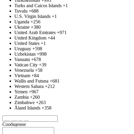
Turkmenistan
+993
Turks and Caicos Islands
+1
Tuvalu
+688
U.S. Virgin Islands
+1
Uganda
+256
Ukraine
+380
United Arab Emirates
+971
United Kingdom
+44
United States
+1
Uruguay
+598
Uzbekistan
+998
Vanuatu
+678
Vatican City
+39
Venezuela
+58
Vietnam
+84
Wallis and Futuna
+681
Western Sahara
+212
Yemen
+967
Zambia
+260
Zimbabwe
+263
Åland Islands
+358
Сообщение