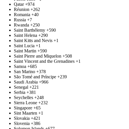
Qatar
+974
Réunion
+262
Romania
+40
Russia
+7
Rwanda
+250
Saint Barthélemy
+590
Saint Helena
+290
Saint Kitts and Nevis
+1
Saint Lucia
+1
Saint Martin
+590
Saint Pierre and Miquelon
+508
Saint Vincent and the Grenadines
+1
Samoa
+685
San Marino
+378
São Tomé and Príncipe
+239
Saudi Arabia
+966
Senegal
+221
Serbia
+381
Seychelles
+248
Sierra Leone
+232
Singapore
+65
Sint Maarten
+1
Slovakia
+421
Slovenia
+386
Solomon Islands
+677