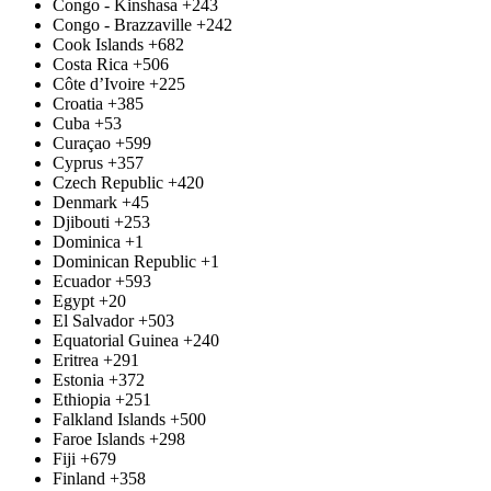
Congo - Kinshasa
+243
Congo - Brazzaville
+242
Cook Islands
+682
Costa Rica
+506
Côte d’Ivoire
+225
Croatia
+385
Cuba
+53
Curaçao
+599
Cyprus
+357
Czech Republic
+420
Denmark
+45
Djibouti
+253
Dominica
+1
Dominican Republic
+1
Ecuador
+593
Egypt
+20
El Salvador
+503
Equatorial Guinea
+240
Eritrea
+291
Estonia
+372
Ethiopia
+251
Falkland Islands
+500
Faroe Islands
+298
Fiji
+679
Finland
+358