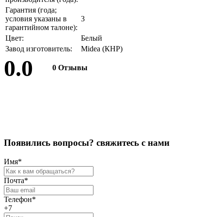
Гарантия (года;
условия указаны в
3
гарантийном талоне):
Цвет:
Белый
Завод изготовитель:
Midea (КНР)
0.0
0 Отзывы
Оставить отзыв
П
о
я
в
и
л
и
с
ь
в
о
п
р
о
с
ы
?
с
в
я
ж
и
т
е
с
ь
с
н
а
м
и
Имя
*
Почта
*
Телефон
*
+7