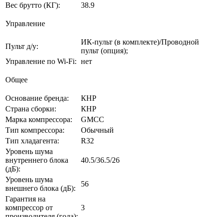
Вес брутто (КГ):
38.9
Управление
ИК-пульт (в комплекте)/Проводной
Пульт д/у:
пульт (опция);
Управление по Wi-Fi:
нет
Общее
Основание бренда:
КНР
Страна сборки:
КНР
Марка компрессора:
GMCC
Тип компрессора:
Обычный
Тип хладагента:
R32
Уровень шума
внутреннего блока
40.5/36.5/26
(дБ):
Уровень шума
56
внешнего блока (дБ):
Гарантия на
компрессор от
3
производителя (года):