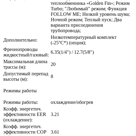
теплообменника «Golden Fin»; Режим
Turbo; "Любимый" режим; Функция
FOLLOW ME; Низкий уровень шума;
Ночной режим; Теплый пуск; Два
варианта присоединения
трубопровода;
Низкотемпературный комплект
Дополнительно:
(-25°С*) (опция);
Фреонопроводы
6.35(1/4") / 12.7(5/8")
жидкостный/газовый:
Максимальная длина
20
трассы (м):
Допустимый перепад
8
высоты (м):
Режимы работы
Режимы работы:
охлаждение/обогрев
Коэфф. энергетич.
эффективности EER
3.21
(охлаждение):
Коэфф. энергетич.
эффективности COP
3.61