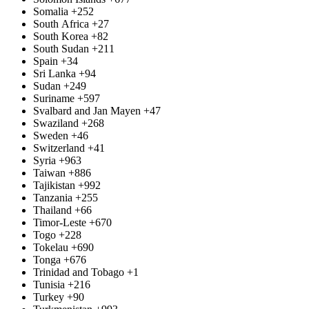
Somalia
+252
South Africa
+27
South Korea
+82
South Sudan
+211
Spain
+34
Sri Lanka
+94
Sudan
+249
Suriname
+597
Svalbard and Jan Mayen
+47
Swaziland
+268
Sweden
+46
Switzerland
+41
Syria
+963
Taiwan
+886
Tajikistan
+992
Tanzania
+255
Thailand
+66
Timor-Leste
+670
Togo
+228
Tokelau
+690
Tonga
+676
Trinidad and Tobago
+1
Tunisia
+216
Turkey
+90