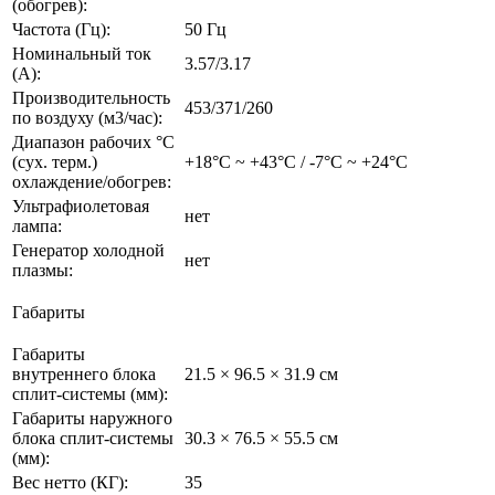
(обогрев):
Частота (Гц):
50 Гц
Номинальный ток
3.57/3.17
(А):
Производительность
453/371/260
по воздуху (м3/час):
Диапазон рабочих °C
(сух. терм.)
+18°С ~ +43°С / -7°С ~ +24°С
охлаждение/обогрев:
Ультрафиолетовая
нет
лампа:
Генератор холодной
нет
плазмы:
Габариты
Габариты
внутреннего блока
21.5 × 96.5 × 31.9 см
сплит-системы (мм):
Габариты наружного
блока сплит-системы
30.3 × 76.5 × 55.5 см
(мм):
Вес нетто (КГ):
35