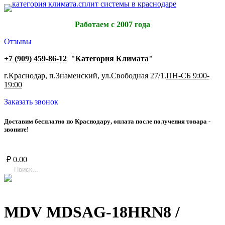
Работаем с 2007 года
Отзывы
+7 (909) 459-86-12
"Категория Климата"
г.Краснодар, п.Знаменский, ул.Свободная 27/1.
ПН-СБ 9:00-
19:00
Заказать звонок
Д
о
с
т
а
в
и
м
б
е
с
п
л
а
т
н
о
п
о
К
р
а
с
н
о
д
а
р
у
,
о
п
л
а
т
а
п
о
с
л
е
п
о
л
у
ч
е
н
и
я
т
о
в
а
р
а
-
з
в
о
н
и
т
е
!
₽
0.00
MDV MDSAG-18HRN8 /