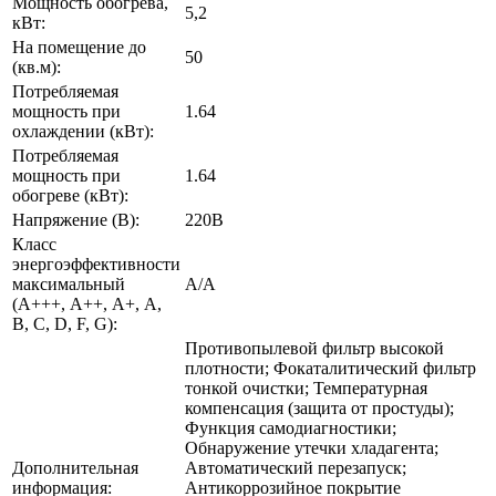
Мощность обогрева,
5,2
кВт:
На помещение до
50
(кв.м):
Потребляемая
мощность при
1.64
охлаждении (кВт):
Потребляемая
мощность при
1.64
обогреве (кВт):
Напряжение (В):
220В
Класс
энергоэффективности
максимальный
A/A
(A+++, A++, A+, A,
B, C, D, F, G):
Противопылевой фильтр высокой
плотности; Фокаталитический фильтр
тонкой очистки; Температурная
компенсация (защита от простуды);
Функция самодиагностики;
Обнаружение утечки хладагента;
Дополнительная
Автоматический перезапуск;
информация:
Антикоррозийное покрытие