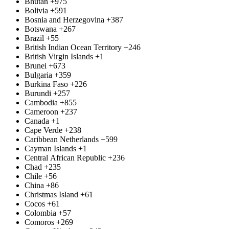
Bhutan
+975
Bolivia
+591
Bosnia and Herzegovina
+387
Botswana
+267
Brazil
+55
British Indian Ocean Territory
+246
British Virgin Islands
+1
Brunei
+673
Bulgaria
+359
Burkina Faso
+226
Burundi
+257
Cambodia
+855
Cameroon
+237
Canada
+1
Cape Verde
+238
Caribbean Netherlands
+599
Cayman Islands
+1
Central African Republic
+236
Chad
+235
Chile
+56
China
+86
Christmas Island
+61
Cocos
+61
Colombia
+57
Comoros
+269