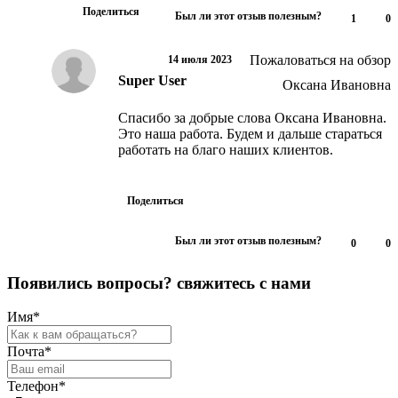
Поделиться
Был ли этот отзыв полезным?
1
0
Пожаловаться на обзор
14 июля 2023
Super User
Moderator
Оксана Ивановна
Спасибо за добрые слова Оксана Ивановна.
Это наша работа. Будем и дальше стараться
работать на благо наших клиентов.
Поделиться
Был ли этот отзыв полезным?
0
0
П
о
я
в
и
л
и
с
ь
в
о
п
р
о
с
ы
?
с
в
я
ж
и
т
е
с
ь
с
н
а
м
и
Имя
*
Почта
*
Телефон
*