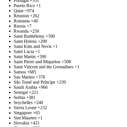
Portugal
+351
Puerto Rico
+1
Qatar
+974
Réunion
+262
Romania
+40
Russia
+7
Rwanda
+250
Saint Barthélemy
+590
Saint Helena
+290
Saint Kitts and Nevis
+1
Saint Lucia
+1
Saint Martin
+590
Saint Pierre and Miquelon
+508
Saint Vincent and the Grenadines
+1
Samoa
+685
San Marino
+378
São Tomé and Príncipe
+239
Saudi Arabia
+966
Senegal
+221
Serbia
+381
Seychelles
+248
Sierra Leone
+232
Singapore
+65
Sint Maarten
+1
Slovakia
+421