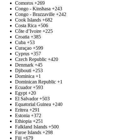
Comoros
+269
Congo - Kinshasa
+243
Congo - Brazzaville
+242
Cook Islands
+682
Costa Rica
+506
Côte d’Ivoire
+225
Croatia
+385
Cuba
+53
Curaçao
+599
Cyprus
+357
Czech Republic
+420
Denmark
+45
Djibouti
+253
Dominica
+1
Dominican Republic
+1
Ecuador
+593
Egypt
+20
El Salvador
+503
Equatorial Guinea
+240
Eritrea
+291
Estonia
+372
Ethiopia
+251
Falkland Islands
+500
Faroe Islands
+298
Fiji
+679