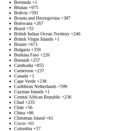
Bermuda
+1
Bhutan
+975
Bolivia
+591
Bosnia and Herzegovina
+387
Botswana
+267
Brazil
+55
British Indian Ocean Territory
+246
British Virgin Islands
+1
Brunei
+673
Bulgaria
+359
Burkina Faso
+226
Burundi
+257
Cambodia
+855
Cameroon
+237
Canada
+1
Cape Verde
+238
Caribbean Netherlands
+599
Cayman Islands
+1
Central African Republic
+236
Chad
+235
Chile
+56
China
+86
Christmas Island
+61
Cocos
+61
Colombia
+57