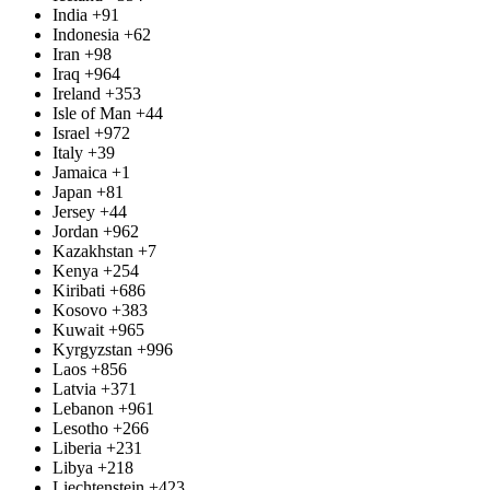
India
+91
Indonesia
+62
Iran
+98
Iraq
+964
Ireland
+353
Isle of Man
+44
Israel
+972
Italy
+39
Jamaica
+1
Japan
+81
Jersey
+44
Jordan
+962
Kazakhstan
+7
Kenya
+254
Kiribati
+686
Kosovo
+383
Kuwait
+965
Kyrgyzstan
+996
Laos
+856
Latvia
+371
Lebanon
+961
Lesotho
+266
Liberia
+231
Libya
+218
Liechtenstein
+423