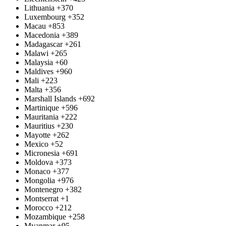
Lithuania
+370
Luxembourg
+352
Macau
+853
Macedonia
+389
Madagascar
+261
Malawi
+265
Malaysia
+60
Maldives
+960
Mali
+223
Malta
+356
Marshall Islands
+692
Martinique
+596
Mauritania
+222
Mauritius
+230
Mayotte
+262
Mexico
+52
Micronesia
+691
Moldova
+373
Monaco
+377
Mongolia
+976
Montenegro
+382
Montserrat
+1
Morocco
+212
Mozambique
+258
Myanmar
+95