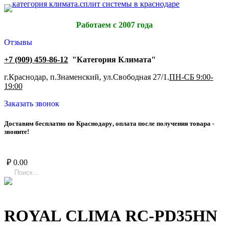
Работаем с 2007 года
Отзывы
+7 (909) 459-86-12
"Категория Климата"
г.Краснодар, п.Знаменский, ул.Свободная 27/1.
ПН-СБ 9:00-
19:00
Заказать звонок
Д
о
с
т
а
в
и
м
б
е
с
п
л
а
т
н
о
п
о
К
р
а
с
н
о
д
а
р
у
,
о
п
л
а
т
а
п
о
с
л
е
п
о
л
у
ч
е
н
и
я
т
о
в
а
р
а
-
з
в
о
н
и
т
е
!
₽
0.00
ROYAL CLIMA RC-PD35HN