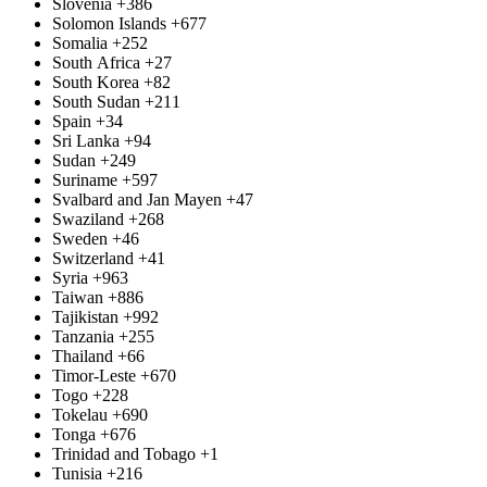
Slovenia
+386
Solomon Islands
+677
Somalia
+252
South Africa
+27
South Korea
+82
South Sudan
+211
Spain
+34
Sri Lanka
+94
Sudan
+249
Suriname
+597
Svalbard and Jan Mayen
+47
Swaziland
+268
Sweden
+46
Switzerland
+41
Syria
+963
Taiwan
+886
Tajikistan
+992
Tanzania
+255
Thailand
+66
Timor-Leste
+670
Togo
+228
Tokelau
+690
Tonga
+676
Trinidad and Tobago
+1
Tunisia
+216