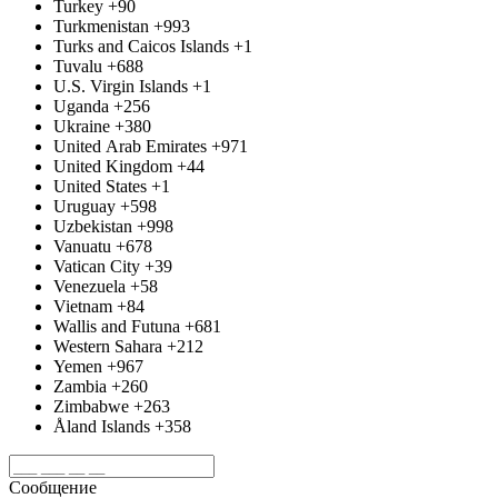
Turkey
+90
Turkmenistan
+993
Turks and Caicos Islands
+1
Tuvalu
+688
U.S. Virgin Islands
+1
Uganda
+256
Ukraine
+380
United Arab Emirates
+971
United Kingdom
+44
United States
+1
Uruguay
+598
Uzbekistan
+998
Vanuatu
+678
Vatican City
+39
Venezuela
+58
Vietnam
+84
Wallis and Futuna
+681
Western Sahara
+212
Yemen
+967
Zambia
+260
Zimbabwe
+263
Åland Islands
+358
Сообщение