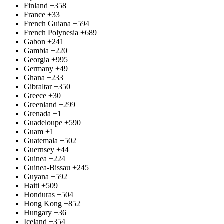
Finland
+358
France
+33
French Guiana
+594
French Polynesia
+689
Gabon
+241
Gambia
+220
Georgia
+995
Germany
+49
Ghana
+233
Gibraltar
+350
Greece
+30
Greenland
+299
Grenada
+1
Guadeloupe
+590
Guam
+1
Guatemala
+502
Guernsey
+44
Guinea
+224
Guinea-Bissau
+245
Guyana
+592
Haiti
+509
Honduras
+504
Hong Kong
+852
Hungary
+36
Iceland
+354